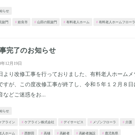
知らせ
凱旋門
姶良市
山田の凱旋門
有料老人ホーム
有料老人ホームフロー
事完了のお知らせ
23年12月19日
日より改修工事を行っておりました、有料老人ホームメ
ですが、この度改修工事が終了し、令和５年１２月８日
音などご迷惑をお...
知らせ
ケアライン
ケアライン株式会社
デイサービス
メゾンフローラ
介護
老人ホーム
西餅田
高樋
高齢者
高齢者施設
鹿児島県