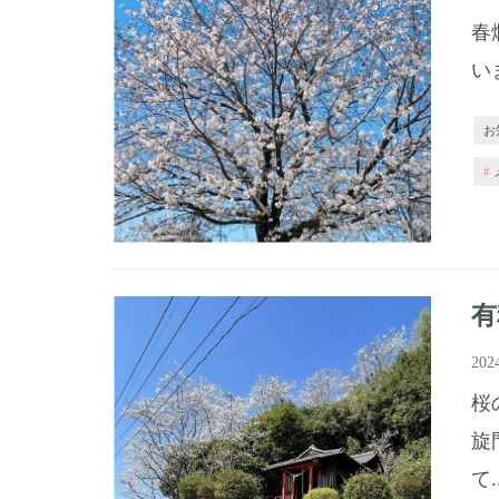
春
い
お
有
20
桜
旋
て..