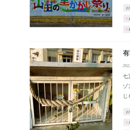
お
有
20
七
ゾ
じ
お