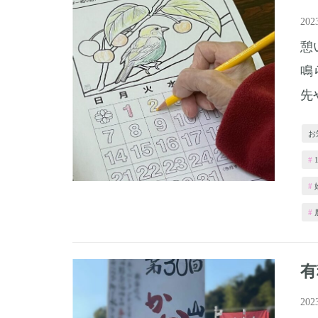
20
憩
鳴
先
お
有
20