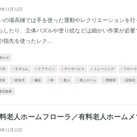
23年11月22日
いの場高樋では手を使った運動やレクリエーションを行
らしたり、立体パズルや塗り絵などは細かい作業が必要
や指先を使ったレク...
知らせ
11月
すずらん
ケアライン
デイサービス
トレーニング
フローラ
姶良
姶良市
施設
秋
老人
老人ホーム
西餅田
認知症
鹿児島県
料老人ホームフローラ／有料老人ホームメ
23年11月22日