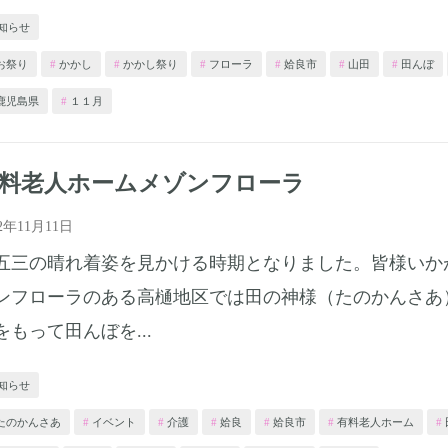
知らせ
お祭り
かかし
かかし祭り
フローラ
姶良市
山田
田んぼ
鹿児島県
１１月
料老人ホームメゾンフローラ
22年11月11日
五三の晴れ着姿を見かける時期となりました。皆様いか
ンフローラのある高樋地区では田の神様（たのかんさあ
をもって田んぼを...
知らせ
たのかんさあ
イベント
介護
姶良
姶良市
有料老人ホーム