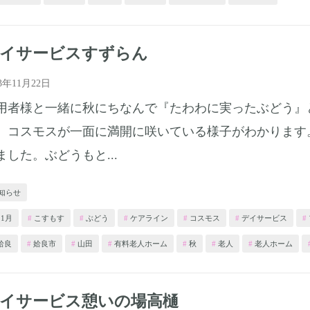
デイサービスすずらん
23年11月22日
用者様と一緒に秋にちなんで『たわわに実ったぶどう』
。コスモスが一面に満開に咲いている様子がわかります
ました。ぶどうもと...
知らせ
11月
こすもす
ぶどう
ケアライン
コスモス
デイサービス
姶良
姶良市
山田
有料老人ホーム
秋
老人
老人ホーム
デイサービス憩いの場高樋