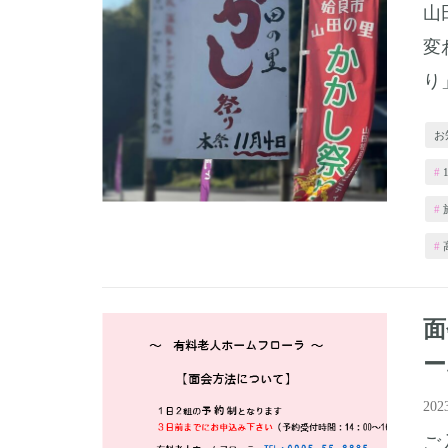
山
変
り
お
ー
20
ご