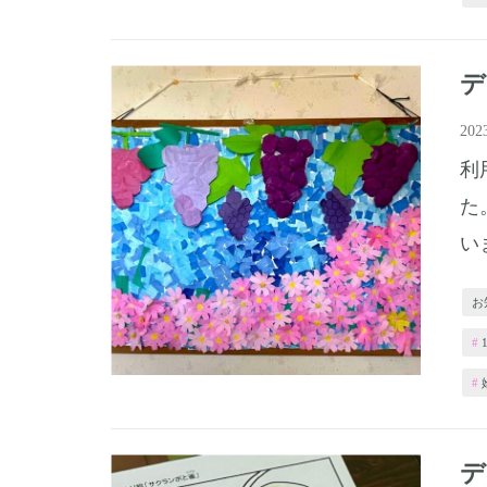
20
利
た
い
お