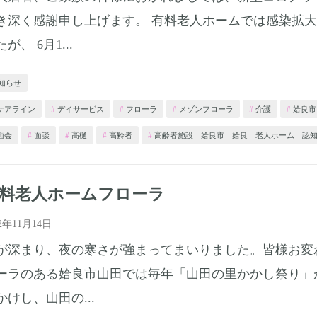
き深く感謝申し上げます。 有料老人ホームでは感染拡
が、 6月1...
知らせ
ケアライン
デイサービス
フローラ
メゾンフローラ
介護
姶良市
面会
面談
高樋
高齢者
高齢者施設 姶良市 姶良 老人ホーム 認
料老人ホームフローラ
22年11月14日
が深まり、夜の寒さが強まってまいりました。皆様お変
ーラのある姶良市山田では毎年「山田の里かかし祭り」
かけし、山田の...