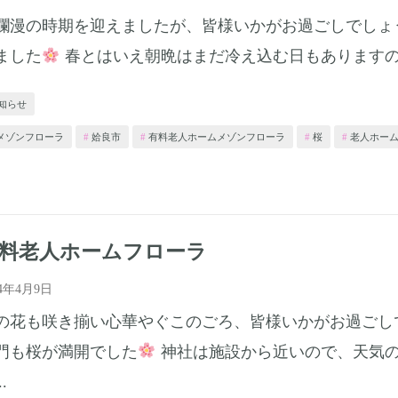
爛漫の時期を迎えましたが、皆様いかがお過ごしでしょ
ました
春とはいえ朝晩はまだ冷え込む日もあります
知らせ
メゾンフローラ
姶良市
有料老人ホームメゾンフローラ
桜
老人ホー
料老人ホームフローラ
24年4月9日
の花も咲き揃い心華やぐこのごろ、皆様いかがお過ごし
門も桜が満開でした
神社は施設から近いので、天気の
.