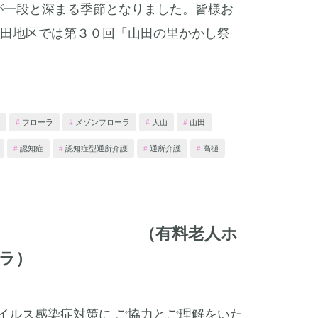
が一段と深まる季節となりました。皆様お
山田地区では第３０回「山田の里かかし祭
フローラ
メゾンフローラ
大山
山田
認知症
認知症型通所介護
通所介護
高樋
 （有料老人ホ
ラ）
イルス感染症対策に ご協力とご理解をいた