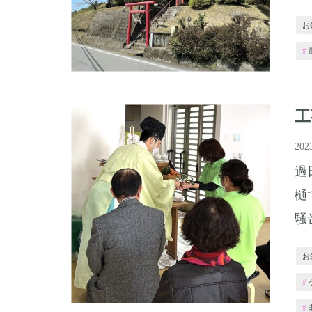
お
工
20
過
樋
騒
お