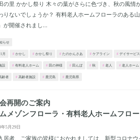
田の里 かかし祭り 木々の葉がさらに色づき、秋の風情
わりないでしょうか？ 有料老人ホームフローラのある
」が開催されまし...
知らせ
11月
かかし
かかし祭り
たのかんさあ
ケアライン
デイサービス
施設
有料老人ホーム
田の神様
田んぼ
秋
老人
老人ホーム
高齢者
高齢者施設
鹿児島
鹿児島県
面会再開のご案内
ムメゾンフローラ・有料老人ホームフロー
23年5月29日
入居者、ご家族の皆様におかれましては、新型コロナウ