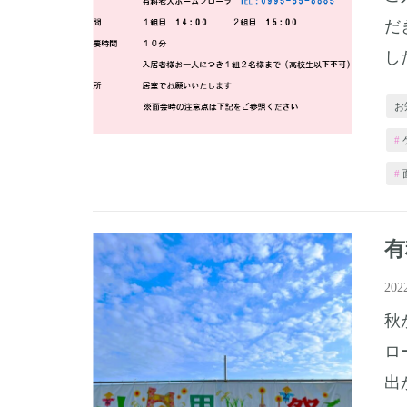
だ
した
お
有
20
秋
ロ
出