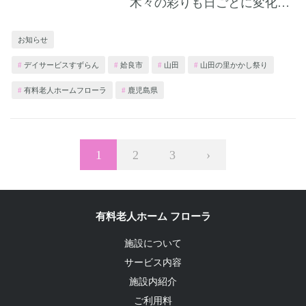
木々の彩りも日ごとに変化を見せて、目を楽しませてくれます
お知らせ
デイサービスすずらん
姶良市
山田
山田の里かかし祭り
有料老人ホームフローラ
鹿児島県
Page
1
Page
2
Page
3
›
有料老人ホーム フローラ
施設について
サービス内容
施設内紹介
ご利用料