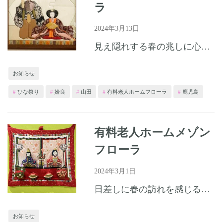
ラ
2024年3月13日
見え隠れする春の兆しに心が躍る今日この頃、皆様お変わりありませんか。 有料老人ホームフローラの玄関では、お雛様の飾りがお客様をお迎えしておりました。 花壇にはつくしも出てきたり、ポピーの花が咲いたりと...
お知らせ
ひな祭り
姶良
山田
有料老人ホームフローラ
鹿児島
有料老人ホームメゾン
フローラ
2024年3月1日
日差しに春の訪れを感じる季節となりましたが、皆様いかがお過ごしでしょうか。 有料老人ホームメゾンフローラでは、お雛様を飾り桃の節句のお祝いの準備をいたしました。お庭の花もきれいに咲いていて春を感じます...
お知らせ