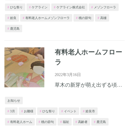
ひな祭り
ケアライン
ケアライン株式会社
メゾンフローラ
姶良
有料老人ホームメゾンフローラ
桃の節句
高樋
鹿児島
有料老人ホームフロー
ラ
2022年3月16日
草木の新芽が萌え出ずる頃となりましたが、皆様いかがお過ごしでしょうか？ 有料老人ホームフローラでは桃の節句にお雛様の顔はめパネルをご利用者様と作成いたしました。 皆様、大変楽しそうに顔をはめてひな祭り...
お知らせ
3月
お雛様
ひな祭り
イベント
姶良市
有料老人ホーム
桃の節句
福祉
高齢者
鹿児島